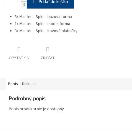
Pridať do košíka
3x Master – Split – bázova forma
1x Master – Split – model.forma
3x Master – Split – kovové platničky
OPÝTAŤ SA
ZDIEĽAŤ
Popis
Diskusia
Podrobný popis
Popis produktu nie je dostupný
Z