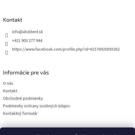
á
p
ä
Kontakt
t
info
@
abddent.sk
i
e
+421 903 277 944
https://www.facebook.com/profile.php?id=61576925893362
Informácie pre vás
O nás
Kontakt
Obchodné podmienky
Podmienky ochrany osobných údajov
Kontaktný formulár