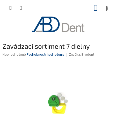
Prejsť
NÁKUP
na
obsah
KOŠÍK
Zavádzací sortiment 7 dielny
Priemerné
Neohodnotené
Podrobnosti hodnotenia
Značka:
Bredent
hodnotenie
produktu
je
0,0
z
5
hviezdičiek.