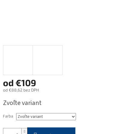
od
€109
od
€88,62
bez DPH
Jednotková
Zvoľte variant
cena:
Farba