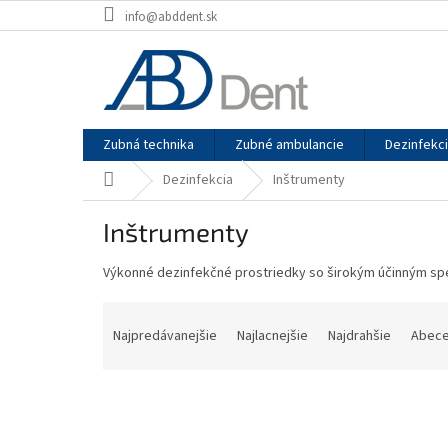
Prejsť
info@abddent.sk
na
obsah
Zubná technika
Zubné ambulancie
Dezinfekc
Domov
Dezinfekcia
Inštrumenty
Inštrumenty
Výkonné dezinfekčné prostriedky so širokým účinným spek
R
a
Najpredávanejšie
Najlacnejšie
Najdrahšie
Abec
d
e
n
i
e