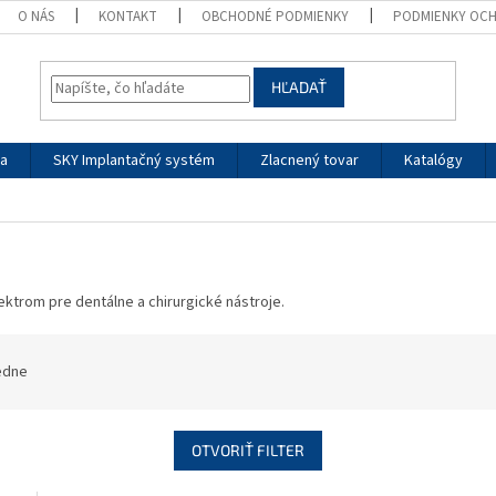
O NÁS
KONTAKT
OBCHODNÉ PODMIENKY
PODMIENKY OC
HĽADAŤ
ia
SKY Implantačný systém
Zlacnený tovar
Katalógy
trom pre dentálne a chirurgické nástroje.
edne
OTVORIŤ FILTER