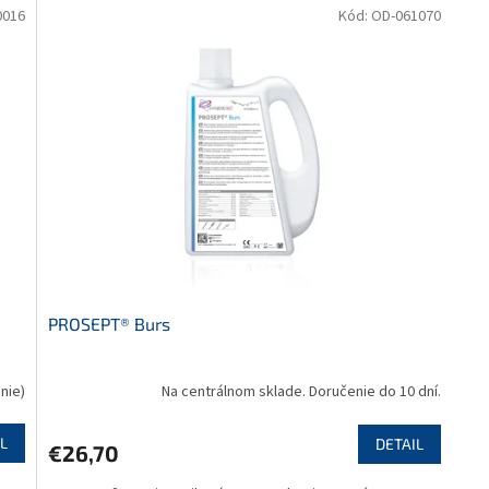
0016
Kód:
OD-061070
PROSEPT® Burs
enie)
Na centrálnom sklade. Doručenie do 10 dní.
L
DETAIL
€26,70