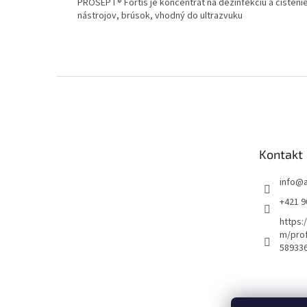
PROSEPT® Fortis je koncentrát na dezinfekciu a čisteni
nástrojov, brúsok, vhodný do ultrazvuku
Z
á
p
ä
t
Kontakt
i
e
info
@
+421 9
https:
m/prof
58933