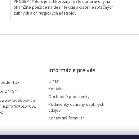
e
PROSEPT® Burs je antikorózny roztok pripravený na
okamžité použitie na dezinfekciu a čistenie rotačných
zubných a chirurgických nástrojov.
O
v
l
á
d
a
c
i
Informácie pre vás
e
p
O nás
abddent.sk
r
Kontakt
03 277 944
v
Obchodné podmienky
k
//www.facebook.co
y
Podmienky ochrany osobných
ile.php?id=6157692
v
údajov
62
ý
Kontaktný formulár
p
i
s