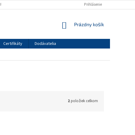
HRANY OSOBNÝCH ÚDAJOV
KONTAKTNÝ FORMULÁR
Prihlásenie
NÁKUPNÝ
Prázdny košík
KOŠÍK
Certifikáty
Dodávatelia
2
položiek celkom