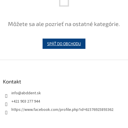
Môžete sa ale pozrieť na ostatné kategórie.
SPÄŤ DO OBCHODU
Z
á
p
ä
Kontakt
t
info
@
abddent.sk
i
e
+421 903 277 944
https://www.facebook.com/profile.php?id=61576925893362