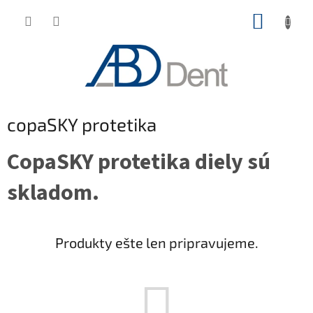
Prejsť
NÁKUP
na
obsah
KOŠÍK
copaSKY protetika
CopaSKY protetika diely sú
skladom.
Produkty ešte len pripravujeme.