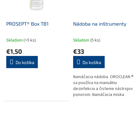
PROSEPT® Box TB1
Nádoba na inštrumenty
Skladom
(>5 ks)
Skladom
(5 ks)
€1,50
€33
Do košíka
Do košíka
Namáčacia nádoba OROCLEAN ®
sa používa na manuálnu
dezinfekciu a čistenie nástrojov
ponorom. Namáčacia miska
tretej generácie ponúka viac
výhod a funkcií ako
ktorákoľvek...