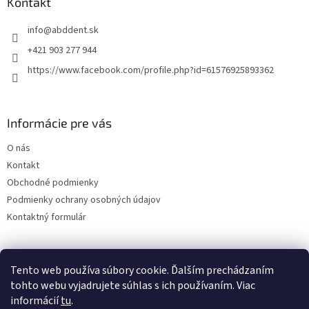
ä
Kontakt
c
t
i
info
@
abddent.sk
i
e
p
e
+421 903 277 944
r
https://www.facebook.com/profile.php?id=61576925893362
v
k
y
v
Informácie pre vás
ý
p
O nás
i
s
Kontakt
u
Obchodné podmienky
Podmienky ochrany osobných údajov
Kontaktný formulár
Tento web používa súbory cookie. Ďalším prechádzaním
tohto webu vyjadrujete súhlas s ich používaním. Viac
informácií
tu
.