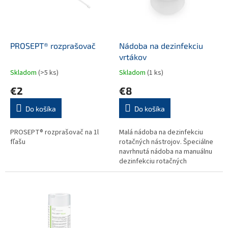
s
u
p
k
r
t
o
o
d
PROSEPT® rozprašovač
Nádoba na dezinfekciu
v
u
vrtákov
k
Skladom
(>5 ks)
Skladom
(1 ks)
t
€2
€8
o
v
Do košíka
Do košíka
PROSEPT® rozprašovač na 1l
Malá nádoba na dezinfekciu
fľašu
rotačných nástrojov. Špeciálne
navrhnutá nádoba na manuálnu
dezinfekciu rotačných
nástrojov, ako sú frézy na kosti,
oceľové frézy, leštičky,
gumené...