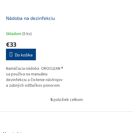
Nádoba na dezinfekciu
Skladom
(5 ks)
€33
Do košíka
Namáčacia nádoba OROCLEAN ®
sa používa na manuálnu
dezinfekciu a čistenie nástrojov
a zubných odtlačkov ponorom.
Na vnútornej stene nádoby, je
objemové označenie,...
5
položiek celkom
O
v
l
Z
á
á
d
p
a