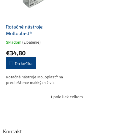
s
u
p
k
r
t
o
o
d
Rotačné nástroje
v
u
Molloplast®
k
Skladom
(2 balenie)
t
€34,80
o
v
Do košíka
Rotačné nástroje Molloplast® na
predleštenie mäkkých živíc.
1
položiek celkom
O
v
l
Z
á
á
d
p
a
ä
Kontakt