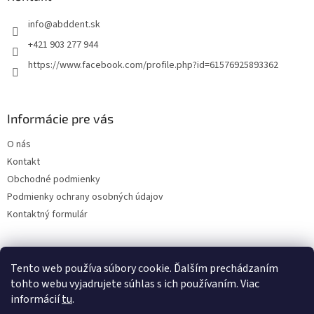
c
t
i
info
@
abddent.sk
i
e
p
e
+421 903 277 944
r
https://www.facebook.com/profile.php?id=61576925893362
v
k
y
v
Informácie pre vás
ý
p
O nás
i
s
Kontakt
u
Obchodné podmienky
Podmienky ochrany osobných údajov
Kontaktný formulár
Tento web používa súbory cookie. Ďalším prechádzaním
tohto webu vyjadrujete súhlas s ich používaním. Viac
informácií
tu
.