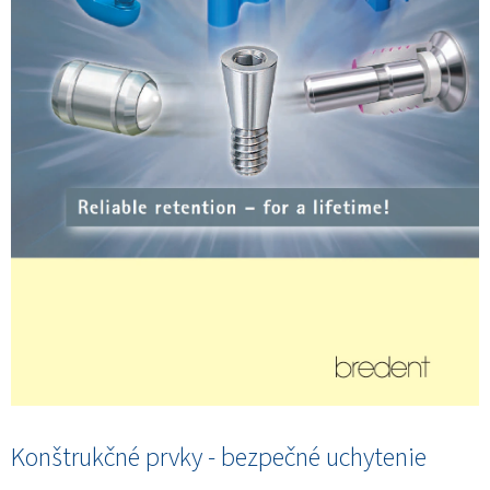
v
Konštrukčné prvky - bezpečné uchytenie