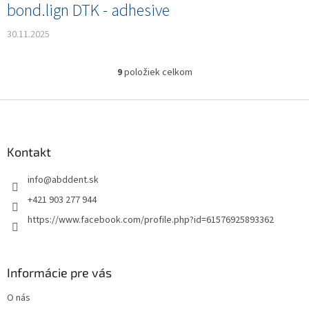
bond.lign DTK - adhesive
30.11.2025
9
položiek celkom
O
v
l
Z
á
á
d
p
a
ä
Kontakt
c
t
i
info
@
abddent.sk
i
e
p
e
+421 903 277 944
r
https://www.facebook.com/profile.php?id=61576925893362
v
k
y
v
Informácie pre vás
ý
p
O nás
i