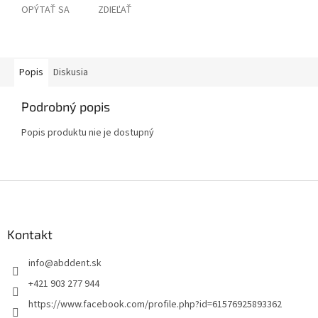
OPÝTAŤ SA
ZDIEĽAŤ
Popis
Diskusia
Podrobný popis
Popis produktu nie je dostupný
Z
á
p
ä
Kontakt
t
info
@
abddent.sk
i
e
+421 903 277 944
https://www.facebook.com/profile.php?id=61576925893362