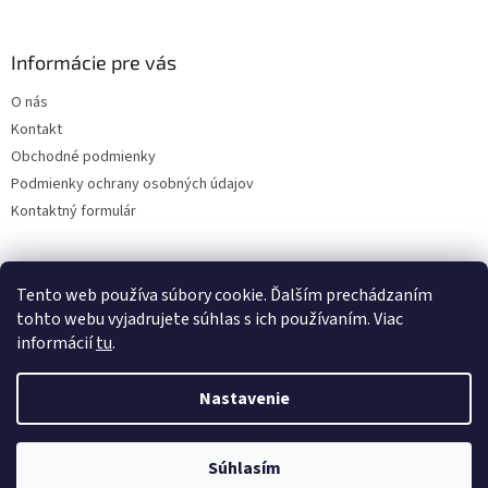
Informácie pre vás
O nás
Kontakt
Obchodné podmienky
Podmienky ochrany osobných údajov
Kontaktný formulár
Tento web používa súbory cookie. Ďalším prechádzaním
tohto webu vyjadrujete súhlas s ich používaním. Viac
informácií
tu
.
Nastavenie
Vytvoril Shoptet
Súhlasím
Copyright 2026
ABD Dent
. Všetky práva vyhradené.