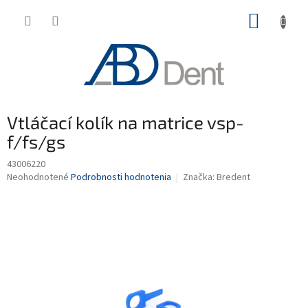
Prejsť
NÁKUP
na
obsah
KOŠÍK
Vtláčací kolík na matrice vsp-
f/fs/gs
43006220
Priemerné
Neohodnotené
Podrobnosti hodnotenia
Značka:
Bredent
hodnotenie
produktu
je
0,0
z
5
hviezdičiek.