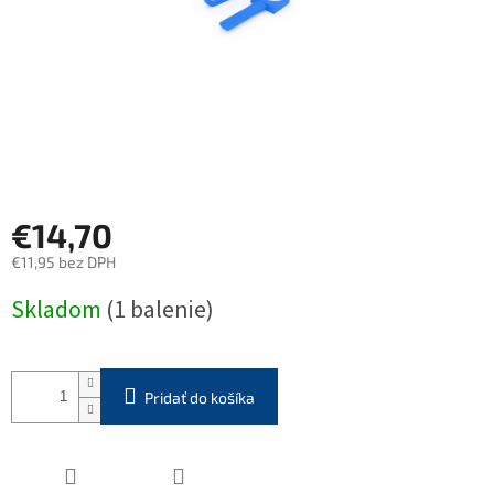
€14,70
€11,95 bez DPH
Jednotková
Skladom
(1 balenie)
cena:
Pridať do košíka