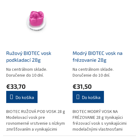
dobrými škrabacími
vlastnosťami....
Ružový BIOTEC vosk
Modrý BIOTEC vosk na
podkladací 28g
frézovanie 28g
Na centrálnom sklade.
Na centrálnom sklade.
Doručenie do 10 dní.
Doručenie do 10 dní.
€33,70
€31,50
Do košíka
Do košíka
BIOTEC RUŽOVÁ POD VOSK 28 g
BIOTEC MODRÝ VOSK NA
Modelovací vosk pre
FRÉZOVANIE 28 g Vynikajúci
rovnomerné vrstvenie s nízkym
frézovací vosk s vynikajúcimi
zmršťovaním a vynikajúcimi
modelačnými vlastnosťami
vlastnosťami vyhorenia