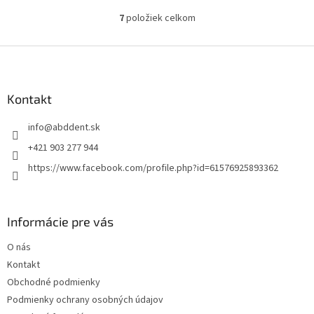
Vynikajúce škrabací vlastnosti...
7
položiek celkom
O
v
l
Z
á
á
d
p
a
ä
Kontakt
c
t
i
info
@
abddent.sk
i
e
p
e
+421 903 277 944
r
https://www.facebook.com/profile.php?id=61576925893362
v
k
y
v
Informácie pre vás
ý
p
O nás
i
s
Kontakt
u
Obchodné podmienky
Podmienky ochrany osobných údajov