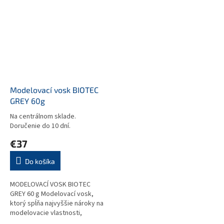
vlastnostiam vyhorenia.
Modelovací vosk BIOTEC
GREY 60g
Na centrálnom sklade.
Doručenie do 10 dní.
€37
Do košíka
MODELOVACÍ VOSK BIOTEC
GREY 60 g Modelovací vosk,
ktorý spĺňa najvyššie nároky na
modelovacie vlastnosti,
zmršťovanie a úplné vyhorenie.