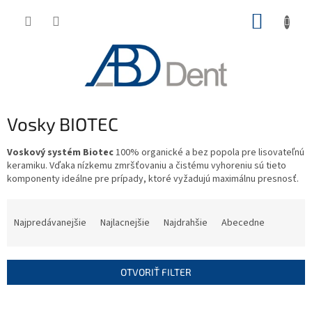
Prejsť
NÁKUP
na
obsah
KOŠÍK
Vosky BIOTEC
Voskový systém Biotec
100% organické a bez popola pre lisovateľnú
keramiku. Vďaka nízkemu zmršťovaniu a čistému vyhoreniu sú tieto
komponenty ideálne pre prípady, ktoré vyžadujú maximálnu presnosť.
R
a
Najpredávanejšie
Najlacnejšie
Najdrahšie
Abecedne
d
e
n
OTVORIŤ FILTER
i
e
V