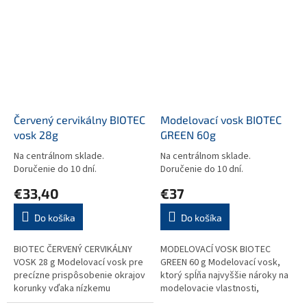
Červený cervikálny BIOTEC
Modelovací vosk BIOTEC
vosk 28g
GREEN 60g
Na centrálnom sklade.
Na centrálnom sklade.
Doručenie do 10 dní.
Doručenie do 10 dní.
€33,40
€37
Do košíka
Do košíka
BIOTEC ČERVENÝ CERVIKÁLNY
MODELOVACÍ VOSK BIOTEC
VOSK 28 g Modelovací vosk pre
GREEN 60 g Modelovací vosk,
precízne prispôsobenie okrajov
ktorý spĺňa najvyššie nároky na
korunky vďaka nízkemu
modelovacie vlastnosti,
zmršťovaniu a vynikajúcim
zmršťovanie a úplné vyhorenie.