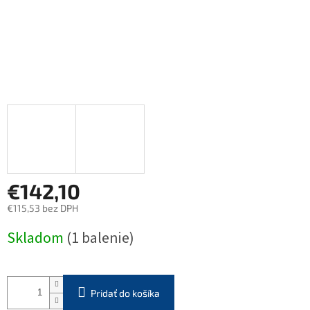
€142,10
€115,53 bez DPH
Jednotková
Skladom
(1 balenie)
cena:
Pridať do košíka