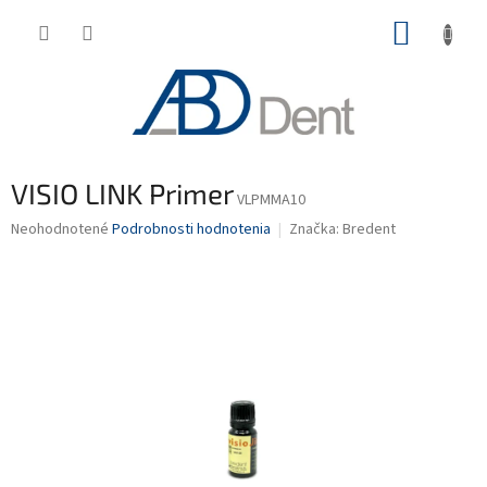
Prejsť
NÁKUP
na
obsah
KOŠÍK
VISIO LINK Primer
VLPMMA10
Priemerné
Neohodnotené
Podrobnosti hodnotenia
Značka:
Bredent
hodnotenie
produktu
je
0,0
z
5
hviezdičiek.