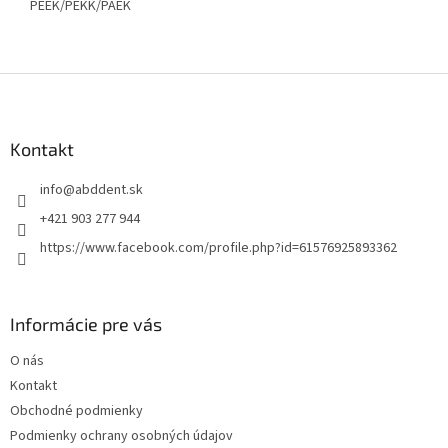
PEEK/PEKK/PAEK
Z
á
p
ä
Kontakt
t
info
@
abddent.sk
i
e
+421 903 277 944
https://www.facebook.com/profile.php?id=61576925893362
Informácie pre vás
O nás
Kontakt
Obchodné podmienky
Podmienky ochrany osobných údajov