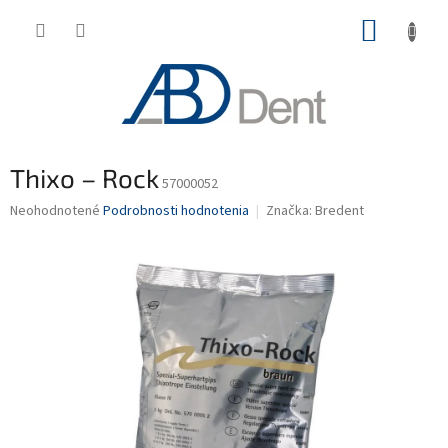
Prejsť
NÁKUP
na
obsah
KOŠÍK
Thixo – Rock
57000052
Priemerné
Neohodnotené
Podrobnosti hodnotenia
Značka:
Bredent
hodnotenie
produktu
je
0,0
z
5
hviezdičiek.