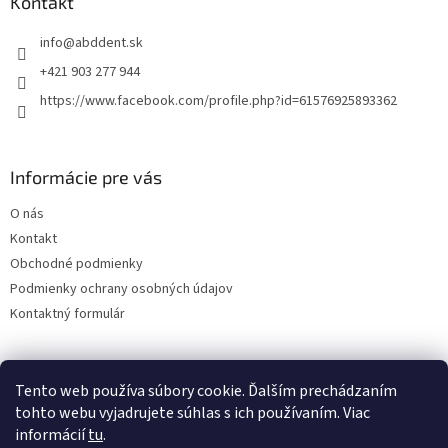
ä
Kontakt
t
info
@
abddent.sk
i
e
+421 903 277 944
https://www.facebook.com/profile.php?id=61576925893362
Informácie pre vás
O nás
Kontakt
Obchodné podmienky
Podmienky ochrany osobných údajov
Kontaktný formulár
Tento web používa súbory cookie. Ďalším prechádzaním
tohto webu vyjadrujete súhlas s ich používaním. Viac
informácií
tu
.