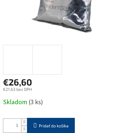
€26,60
€21,63 bez DPH
Jednotková
Skladom
(3 ks)
cena:
Pridať do košíka