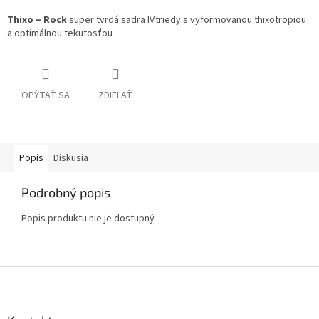
Thixo – Rock
super tvrdá sadra IV.triedy s vyformovanou thixotropiou
a optimálnou tekutosťou
OPÝTAŤ SA
ZDIEĽAŤ
Popis
Diskusia
Podrobný popis
Popis produktu nie je dostupný
Z
á
p