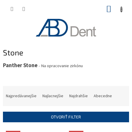
Prejsť
NÁKUP
na
obsah
KOŠÍK
Stone
Panther Stone
- Na opracovanie zirkónu
R
a
Najpredávanejšie
Najlacnejšie
Najdrahšie
Abecedne
d
e
n
OTVORIŤ FILTER
i
e
V