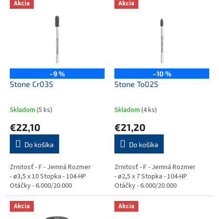
p
Akcia
Akcia
ý
r
p
o
i
d
s
u
p
k
r
t
o
–9 %
–10 %
o
d
Stone Cr035
Stone To025
v
u
k
Skladom
(5 ks)
Skladom
(4 ks)
t
€22,10
€21,20
o
v
Do košíka
Do košíka
Zrnitosť - F - Jemná Rozmer
Zrnitosť - F - Jemná Rozmer
- ø3,5 x 10 Stopka - 104-HP
- ø2,5 x 7 Stopka - 104-HP
Otáčky - 6.000/20.000
Otáčky - 6.000/20.000
Akcia
Akcia