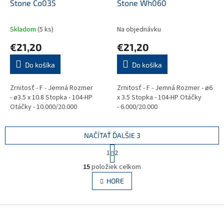
Stone Co035
Stone Wh060
Skladom
(5 ks)
Na objednávku
€21,20
€21,20
Do košíka
Do košíka
Zrnitosť - F - Jemná Rozmer
Zrnitosť - F - Jemná Rozmer - ø6
- ø3.5 x 10.8 Stopka - 104-HP
x 3.5 Stopka - 104-HP Otáčky
Otáčky - 10.000/20.000
- 6.000/20.000
NAČÍTAŤ ĎALŠIE 3
S
1
2
t
O
r
15
položiek celkom
v
á
l
HORE
n
á
k
d
o
v
Z
a
a
c
á