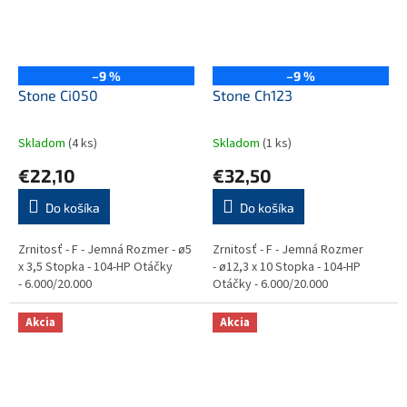
–9 %
–9 %
Stone Ci050
Stone Ch123
Skladom
(4 ks)
Skladom
(1 ks)
€22,10
€32,50
Do košíka
Do košíka
Zrnitosť - F - Jemná Rozmer - ø5
Zrnitosť - F - Jemná Rozmer
x 3,5 Stopka - 104-HP Otáčky
- ø12,3 x 10 Stopka - 104-HP
- 6.000/20.000
Otáčky - 6.000/20.000
Akcia
Akcia