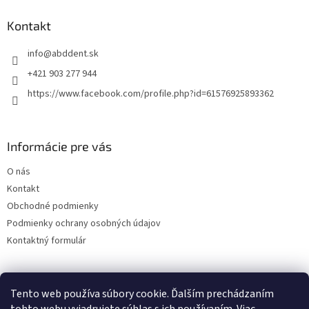
n
i
p
i
e
ä
Kontakt
e
p
t
r
info
@
abddent.sk
i
v
e
k
+421 903 277 944
y
https://www.facebook.com/profile.php?id=61576925893362
v
ý
p
i
Informácie pre vás
s
u
O nás
Kontakt
Obchodné podmienky
Podmienky ochrany osobných údajov
Kontaktný formulár
Tento web používa súbory cookie. Ďalším prechádzaním