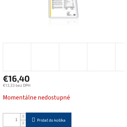
€16,40
€13,33 bez DPH
Jednotková
Momentálne nedostupné
cena:
Pridať do košíka