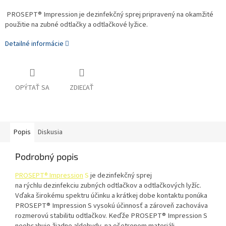
PROSEPT® Impression je dezinfekčný sprej pripravený na okamžité
použitie na zubné odtlačky a odtlačkové lyžice.
Detailné informácie
OPÝTAŤ SA
ZDIEĽAŤ
Popis
Diskusia
Podrobný popis
je dezinfekčný sprej
PROSEPT® Impression
S
na
rýc
hlu
dezinfekciu zubných odtlačkov a odtlačkových lyžíc.
Vďaka širokému spektru účinku a krátkej dobe kontaktu ponúka
PROSEPT® Impression S vysokú účinnosť a zároveň zachováva
rozmerovú stabilitu odtlačkov. Keďže PROSEPT® Impression S
neobsahuje žiadne aldehydy, na ošetrenom materiáli