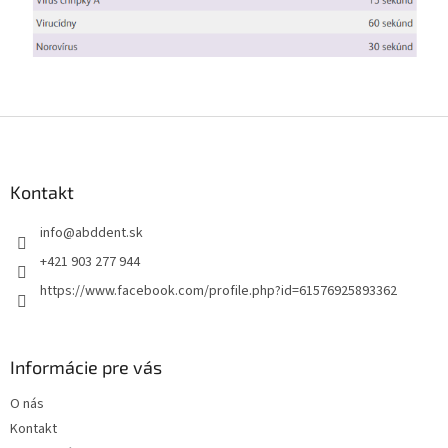
Z
á
p
ä
Kontakt
t
info
@
abddent.sk
i
e
+421 903 277 944
https://www.facebook.com/profile.php?id=61576925893362
Informácie pre vás
O nás
Kontakt