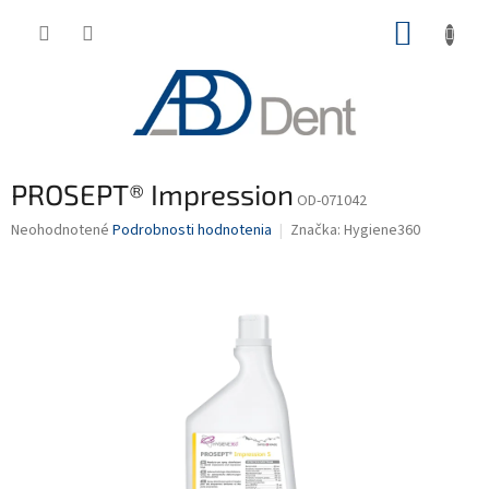
Prejsť
NÁKUP
na
obsah
KOŠÍK
PROSEPT® Impression
OD-071042
Priemerné
Neohodnotené
Podrobnosti hodnotenia
Značka:
Hygiene360
hodnotenie
produktu
je
0,0
z
5
hviezdičiek.