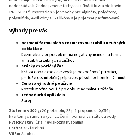
nedochádza k žiadnej zmene farby ani k fixácii krvi a bielkovín.
PROSEPT® Impression S je vhodný pre algináty, polyétery,
polysulfidy, A-silikóny a C-silikóny a je príjemne parfumovaný.
Výhody pre vás
Nezmení formu alebo rozmerovou stabilitu zubných
odtlačkov
Dezinfekčný prípravok nemá negatívny účinok na formu
ani stabilitu zubných otlačkov
Krátky expozičný čas
Krátka doba expozície zvyšuje bezpečnosť pri práci,
pretože dezinfekčný prípravok pôsobí behom len 2 minút
Cenovo výhodné použitie
Roztok možno použiť po dobu maximálne 1 týždňa
Jednoduchá aplikácia
Sprej
Zloženie v 100 g:
20 g etanolu, 28 g 1-propanolu, 0,056 g
kvartérnych amóniových zlúčenín, pomocných látok a vody
Fyzický stav:
Číra, neviskózna kvapalina
Farba:
Bezfarebná
Vôňa:
Alkohol