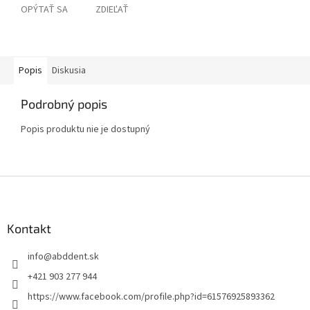
OPÝTAŤ SA
ZDIEĽAŤ
Popis
Diskusia
Podrobný popis
Popis produktu nie je dostupný
Z
á
p
ä
Kontakt
t
info
@
abddent.sk
i
e
+421 903 277 944
https://www.facebook.com/profile.php?id=61576925893362