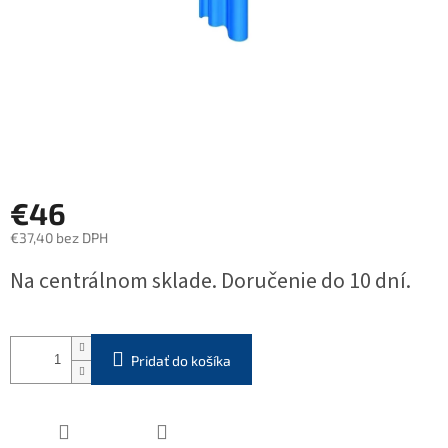
€46
€37,40 bez DPH
Jednotková
Na centrálnom sklade. Doručenie do 10 dní.
cena:
Pridať do košíka