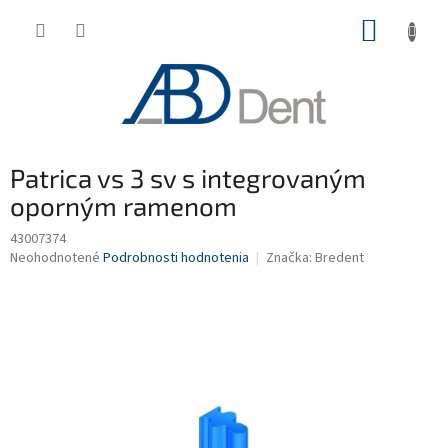
Prejsť
NÁKUP
na
obsah
KOŠÍK
Patrica vs 3 sv s integrovaným
oporným ramenom
43007374
Priemerné
Neohodnotené
Podrobnosti hodnotenia
Značka:
Bredent
hodnotenie
produktu
je
0,0
z
5
hviezdičiek.