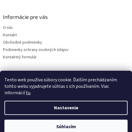
Informácie pre vás
O nás
Kontakt
Obchodné podmienky
Podmienky ochrany osobných údajov
Kontaktný formulár
Tento web používa súbory cookie. Ďalším prechádzaním
tohto webu vyjadrujete súhlas s ich používaním. Viac
informácií
tu
.
Nastavenie
Vytvoril Shoptet
Súhlasím
Copyright 2026
ABD Dent
. Všetky práva vyhradené.