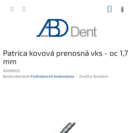
Prejsť
NÁKUP
na
obsah
KOŠÍK
Patrica kovová prenosná vks - oc 1,7
mm
43006620
Priemerné
Neohodnotené
Podrobnosti hodnotenia
Značka:
Bredent
hodnotenie
produktu
je
0,0
z
5
hviezdičiek.