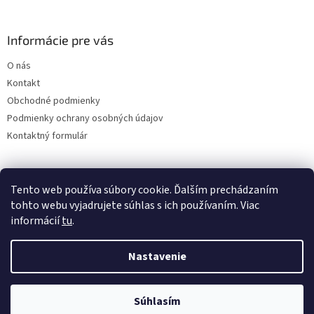
Informácie pre vás
O nás
Kontakt
Obchodné podmienky
Podmienky ochrany osobných údajov
Kontaktný formulár
Tento web používa súbory cookie. Ďalším prechádzaním
tohto webu vyjadrujete súhlas s ich používaním. Viac
informácií
tu
.
Nastavenie
Vytvoril Shoptet
Súhlasím
Copyright 2026
ABD Dent
. Všetky práva vyhradené.