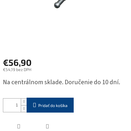
€56,90
€54,19 bez DPH
Jednotková
Na centrálnom sklade. Doručenie do 10 dní.
cena:
Pridať do košíka