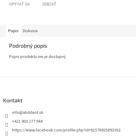
OPÝTAŤ SA
ZDIEĽAŤ
Popis
Diskusia
Podrobný popis
Popis produktu nie je dostupný
Z
á
p
ä
Kontakt
t
info
@
abddent.sk
i
e
+421 903 277 944
https://www.facebook.com/profile.php?id=61576925893362