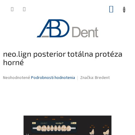
Prejsť
NÁKUP
na
obsah
KOŠÍK
neo.lign posterior totálna protéza
horné
Priemerné
Neohodnotené
Podrobnosti hodnotenia
Značka:
Bredent
hodnotenie
produktu
je
0,0
z
5
hviezdičiek.