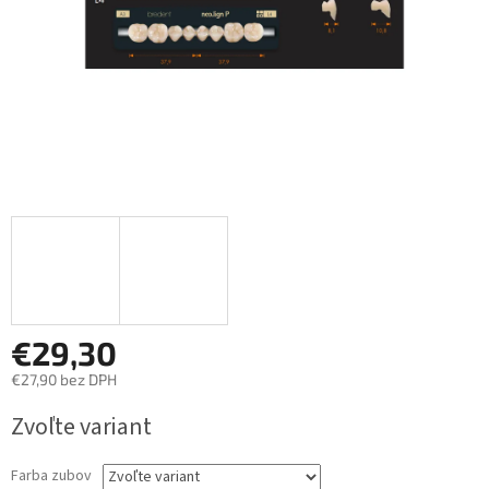
€29,30
€27,90 bez DPH
Jednotková
Zvoľte variant
cena:
Farba zubov