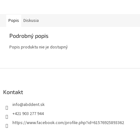
Popis
Diskusia
Podrobný popis
Popis produktu nie je dostupný
Z
á
p
ä
Kontakt
t
info
@
abddent.sk
i
e
+421 903 277 944
https://www.facebook.com/profile.php?id=61576925893362