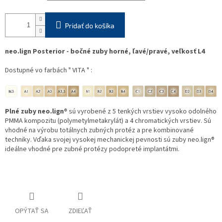
Pridať do košíka
neo.lign Posterior - bočné zuby horné, ľavé/pravé, veľkosť L4
Dostupné vo farbách " VITA " :
Plné zuby neo.lign
® sú vyrobené z 5 tenkých vrstiev vysoko odolného
PMMA kompozitu (polymetylmetakrylát) a 4 chromatických vrstiev. Sú
vhodné na výrobu totálnych zubných protéz a pre kombinované
techniky. Vďaka svojej vysokej mechanickej pevnosti sú zuby neo.lign®
ideálne vhodné pre zubné protézy podopreté implantátmi.
OPÝTAŤ SA
ZDIEĽAŤ