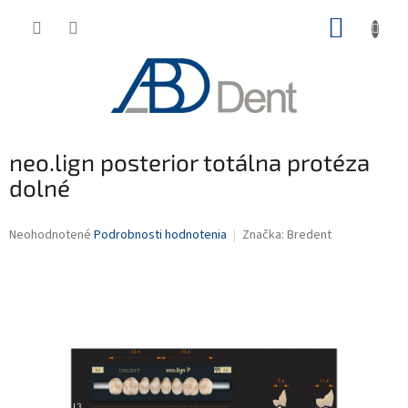
Prejsť
NÁKUP
na
obsah
KOŠÍK
neo.lign posterior totálna protéza
dolné
Priemerné
Neohodnotené
Podrobnosti hodnotenia
Značka:
Bredent
hodnotenie
produktu
je
0,0
z
5
hviezdičiek.