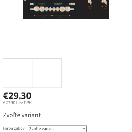
€29,30
€27,90 bez DPH
Jednotková
Zvoľte variant
cena:
Farba zubov