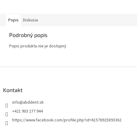
Popis
Diskusia
Podrobný popis
Popis produktu nie je dostupný
Z
á
p
ä
Kontakt
t
info
@
abddent.sk
i
e
+421 903 277 944
https://www.facebook.com/profile.php?id=61576925893362