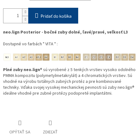
Pridať do košíka
neo.lign Posterior - bočné zuby dolné, ľavé/pravé, veľkosť L3
Dostupné vo farbách " VITA " :
Plné zuby neo.lign
® sú vyrobené z 5 tenkých vrstiev vysoko odolného
PMMA kompozitu (polymetylmetakrylát) a 4 chromatických vrstiev. Sú
vhodné na výrobu totálnych zubných protéz a pre kombinované
techniky. Vďaka svojej vysokej mechanickej pevnosti sú zuby neo.lign®
ideálne vhodné pre zubné protézy podopreté implantátmi.
OPÝTAŤ SA
ZDIEĽAŤ