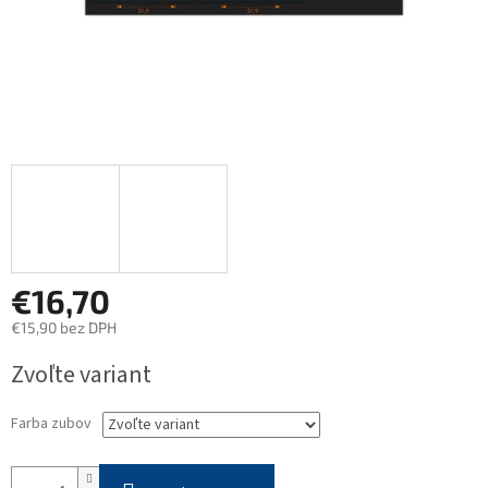
€16,70
€15,90 bez DPH
Jednotková
Zvoľte variant
cena:
Farba zubov