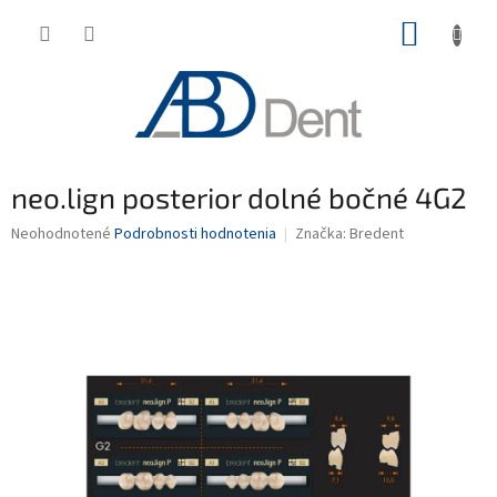
Prejsť
NÁKUP
na
obsah
KOŠÍK
neo.lign posterior dolné bočné 4G2
Priemerné
Neohodnotené
Podrobnosti hodnotenia
Značka:
Bredent
hodnotenie
produktu
je
0,0
z
5
hviezdičiek.