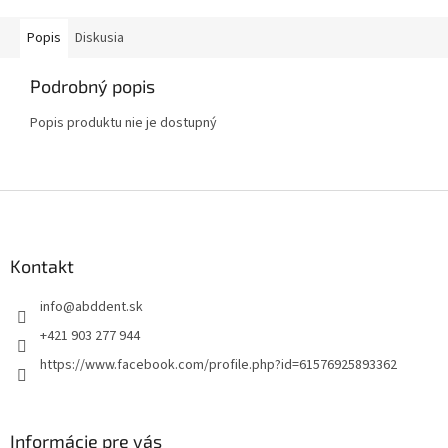
Popis
Diskusia
Podrobný popis
Popis produktu nie je dostupný
Z
á
p
ä
Kontakt
t
info
@
abddent.sk
i
e
+421 903 277 944
https://www.facebook.com/profile.php?id=61576925893362
Informácie pre vás