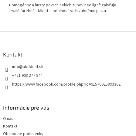
Homogénny a hustý povrch celých zubov neo.lign® zaisťuje
trvalú farebnú stálosť a odolnosť voči zubnému plaku.
Z
á
p
ä
Kontakt
t
info
@
abddent.sk
i
e
+421 903 277 944
https://www.facebook.com/profile.php?id=61576925893362
Informácie pre vás
O nás
Kontakt
Obchodné podmienky