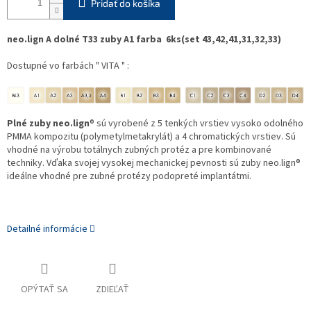
Pridať do košíka
neo.lign A dolné T33 zuby A1 farba 6ks(set 43,42,41,31,32,33)
Dostupné vo farbách " VITA " :
Plné zuby neo.lign
® sú vyrobené z 5 tenkých vrstiev vysoko odolného
PMMA kompozitu (polymetylmetakrylát) a 4 chromatických vrstiev. Sú
vhodné na výrobu totálnych zubných protéz a pre kombinované
techniky. Vďaka svojej vysokej mechanickej pevnosti sú zuby neo.lign®
ideálne vhodné pre zubné protézy podopreté implantátmi.
Detailné informácie
OPÝTAŤ SA
ZDIEĽAŤ