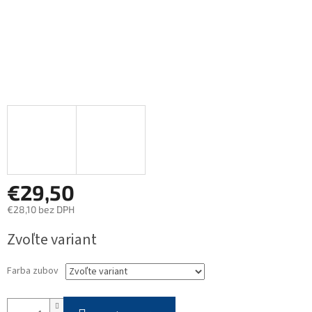
€29,50
€28,10 bez DPH
Jednotková
Zvoľte variant
cena:
Farba zubov