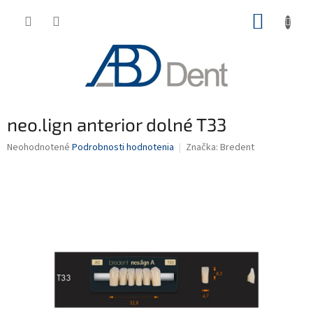
Prejsť
NÁKUP
na
obsah
KOŠÍK
neo.lign anterior dolné T33
Priemerné
Neohodnotené
Podrobnosti hodnotenia
Značka:
Bredent
hodnotenie
produktu
je
0,0
z
5
hviezdičiek.