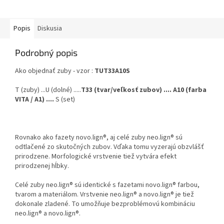
Popis
Diskusia
Podrobný popis
Ako objednať zuby - vzor :
TUT33A10S
T (zuby) ...U (dolné) .....
T33 (tvar/veľkosť zubov) .... A10 (farba
VITA / A1) ....
S (set)
Rovnako ako fazety novo.lign®, aj celé zuby neo.lign® sú
odtlačené zo skutočných zubov. Vďaka tomu vyzerajú obzvlášť
prirodzene. Morfologické vrstvenie tiež vytvára efekt
prirodzenej hĺbky.
Celé zuby neo.lign® sú identické s fazetami novo.lign® farbou,
tvarom a materiálom. Vrstvenie neo.lign® a novo.lign® je tiež
dokonale zladené. To umožňuje bezproblémovú kombináciu
neo.lign® a novo.lign®.