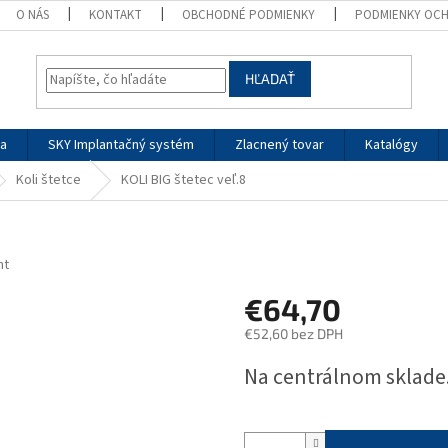
O NÁS
KONTAKT
OBCHODNÉ PODMIENKY
PODMIENKY OC
HĽADAŤ
ia
SKY Implantačný systém
Zlacnený tovar
Katalógy
Koli štetce
KOLI BIG štetec veľ.8
nt
€64,70
€52,60 bez DPH
Jednotková
Na centrálnom sklade.
cena: