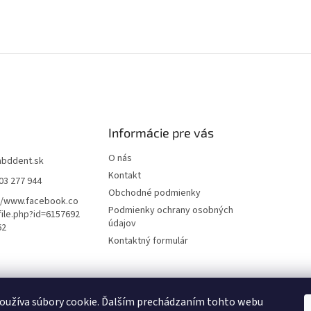
Informácie pre vás
O nás
abddent.sk
Kontakt
03 277 944
Obchodné podmienky
//www.facebook.co
Podmienky ochrany osobných
ile.php?id=6157692
údajov
62
Kontaktný formulár
oužíva súbory cookie. Ďalším prechádzaním tohto webu