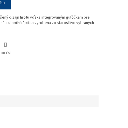
íka
šený dizajn hrotu vďaka integrovaným guľôčkam pre
ná a stabilná špička vyrobená zo starostlivo vybraných
ZDIEĽAŤ