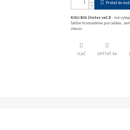
Pridať do koš
KOLI BIG štetec veľ.8
- má vylep
ľahšie hromadenie porcelánu. Jem
vlasov.
TLAČ
OPÝTAŤ SA