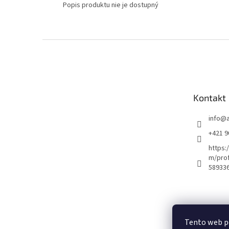
Popis produktu nie je dostupný
Z
á
p
ä
t
Kontakt
i
e
info
@
+421 9
https:
m/prof
58933
Tento web p