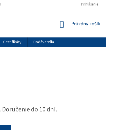
HRANY OSOBNÝCH ÚDAJOV
KONTAKTNÝ FORMULÁR
Prihlásenie
NÁKUPNÝ
Prázdny košík
KOŠÍK
Certifikáty
Dodávatelia
 Doručenie do 10 dní.