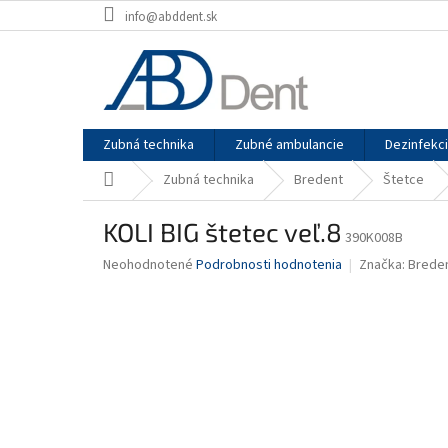
Prejsť
info@abddent.sk
na
obsah
Zubná technika
Zubné ambulancie
Dezinfekc
Domov
Zubná technika
Bredent
Štetce
KOLI BIG štetec veľ.8
390K008B
Priemerné
Neohodnotené
Podrobnosti hodnotenia
Značka:
Brede
hodnotenie
produktu
je
0,0
z
5
hviezdičiek.