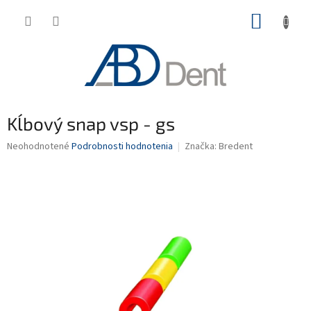
Prejsť
NÁKUP
na
obsah
KOŠÍK
Kĺbový snap vsp - gs
Priemerné
Neohodnotené
Podrobnosti hodnotenia
Značka:
Bredent
hodnotenie
produktu
je
0,0
z
5
hviezdičiek.