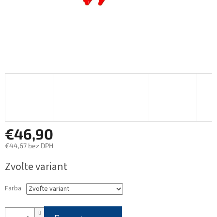
€46,90
€44,67 bez DPH
Jednotková
Zvoľte variant
cena:
Farba