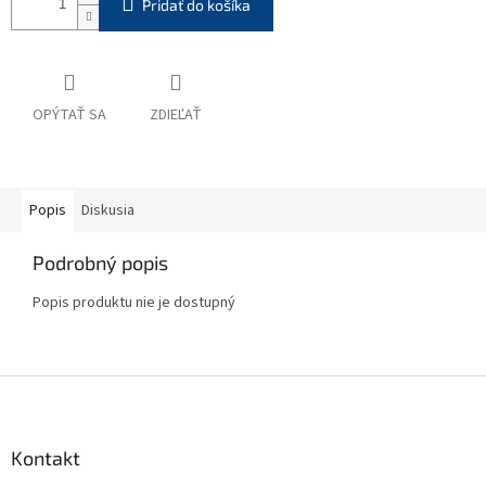
Pridať do košíka
OPÝTAŤ SA
ZDIEĽAŤ
Popis
Diskusia
Podrobný popis
Popis produktu nie je dostupný
Z
á
p
ä
Kontakt
t