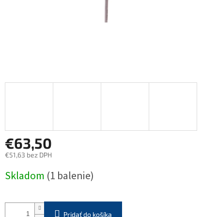
€63,50
€51,63 bez DPH
Jednotková
Skladom
(1 balenie)
cena:
Pridať do košíka