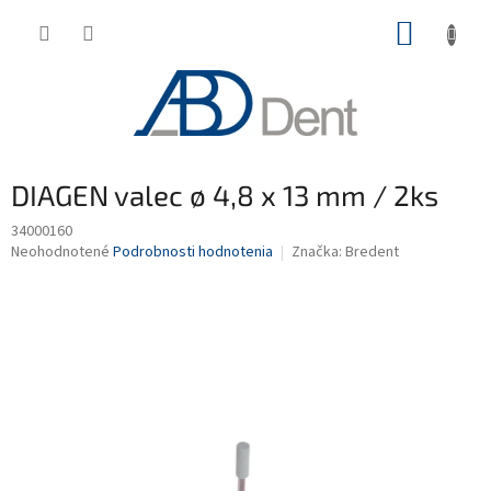
Prejsť
NÁKUP
na
obsah
KOŠÍK
DIAGEN valec ø 4,8 x 13 mm / 2ks
34000160
Priemerné
Neohodnotené
Podrobnosti hodnotenia
Značka:
Bredent
hodnotenie
produktu
je
0,0
z
5
hviezdičiek.