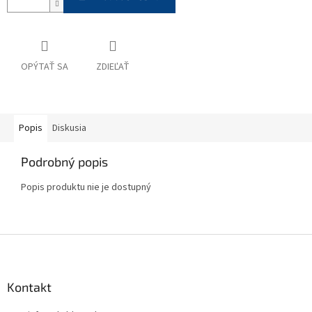
OPÝTAŤ SA
ZDIEĽAŤ
Popis
Diskusia
Podrobný popis
Popis produktu nie je dostupný
Z
á
p
ä
Kontakt
t