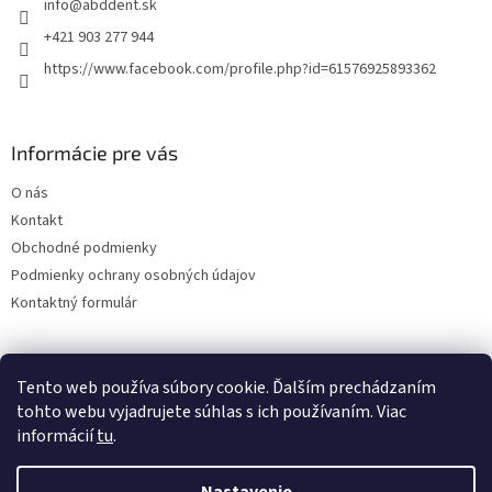
info
@
abddent.sk
i
e
+421 903 277 944
https://www.facebook.com/profile.php?id=61576925893362
Informácie pre vás
O nás
Kontakt
Obchodné podmienky
Podmienky ochrany osobných údajov
Kontaktný formulár
Tento web používa súbory cookie. Ďalším prechádzaním
tohto webu vyjadrujete súhlas s ich používaním. Viac
informácií
tu
.