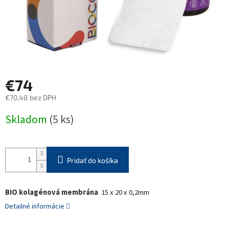
€74
€70,48 bez DPH
Jednotková
Skladom
(5 ks)
cena:
Pridať do košíka
BIO kolagénová membrána
15 x 20 x 0,2mm
Detailné informácie