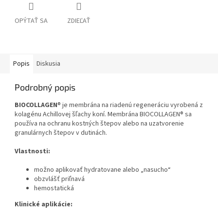
OPÝTAŤ SA
ZDIEĽAŤ
Popis
Diskusia
Podrobný popis
BIOCOLLAGEN
® je membrána na riadenú regeneráciu vyrobená z
kolagénu Achillovej šľachy koní. Membrána BIOCOLLAGEN® sa
používa na ochranu kostných štepov alebo na uzatvorenie
granulárnych štepov v dutinách.
Vlastnosti:
možno aplikovať hydratovane alebo „nasucho“
obzvlášť priľnavá
hemostatická
Klinické aplikácie: