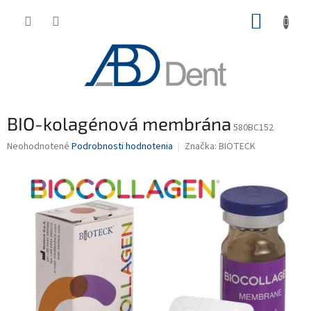
Prejsť
NÁKUP
na
obsah
KOŠÍK
BIO-kolagénová membrána
580BC152
Priemerné
Neohodnotené
Podrobnosti hodnotenia
Značka:
BIOTECK
hodnotenie
produktu
je
0,0
z
5
hviezdičiek.