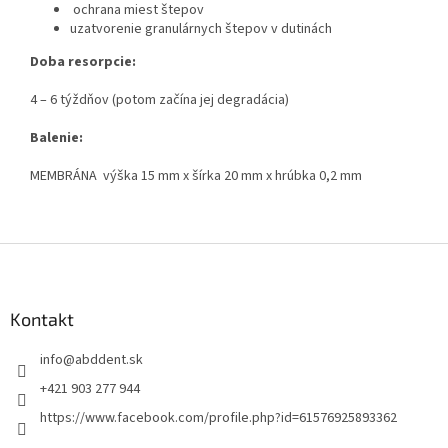
ochrana miest štepov
uzatvorenie granulárnych štepov v dutinách
Doba resorpcie:
4 – 6 týždňov (potom začína jej degradácia)
Balenie:
MEMBRÁNA výška 15 mm x šírka 20 mm x hrúbka 0,2 mm
Z
á
p
ä
Kontakt
t
info
@
abddent.sk
i
e
+421 903 277 944
https://www.facebook.com/profile.php?id=61576925893362