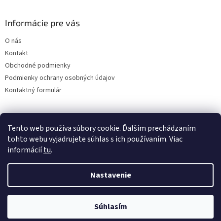
Informácie pre vás
O nás
Kontakt
Obchodné podmienky
Podmienky ochrany osobných údajov
Kontaktný formulár
Tento web používa súbory cookie. Ďalším prechádzaním
tohto webu vyjadrujete súhlas s ich používaním. Viac
informácií
tu
.
Nastavenie
Vytvoril Shoptet
Súhlasím
Copyright 2026
ABD Dent
. Všetky práva vyhradené.